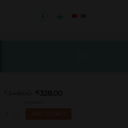
348.00
328.00
€
€
44 in stock
 500ml 2023年份 quantity
ADD TO CART