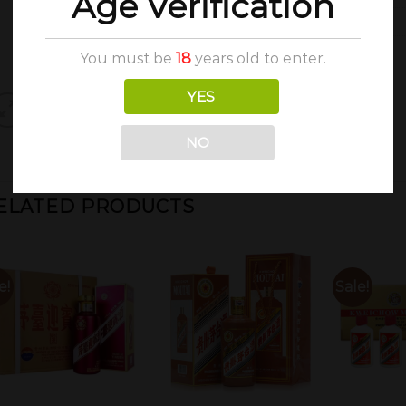
Age Verification
You must be
18
years old to enter.
YES
NO
ELATED PRODUCTS
e!
Sale!