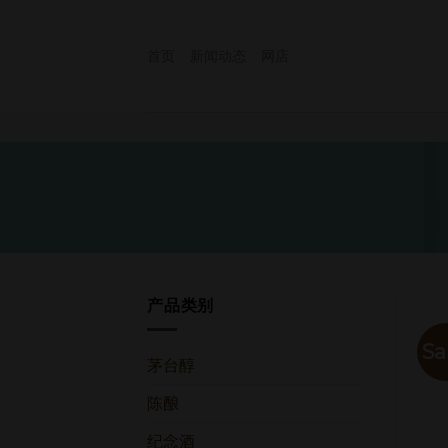
Skip
to
首页
新闻动态
网店
content
产品类别
Sa
茅台醇
陈酿
纪念酒